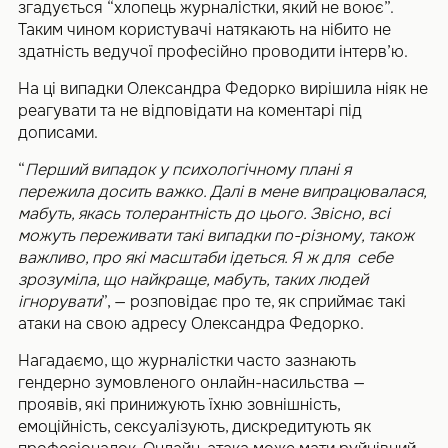
згадується “хлопець журналістки, який не воює”.
Таким чином користувачі натякають на нібито не
здатність ведучої професійно проводити інтерв’ю.
На ці випадки Олександра Федорко вирішила ніяк не
реагувати та не відповідати на коментарі під
дописами.
“
Перший випадок у психологічному плані я
пережила досить важко. Далі в мене випрацювалася,
мабуть, якась толерантність до цього. Звісно, всі
можуть переживати такі випадки по-різному, також
важливо, про які масштаби ідеться. Я ж для себе
зрозуміла, що найкраще, мабуть, таких людей
ігнорувати
”, — розповідає про те, як сприймає такі
атаки на свою адресу Олександра Федорко.
Нагадаємо, що журналістки часто зазнають
гендерно зумовленого онлайн-насильства —
проявів, які принижують їхню зовнішність,
емоційність, сексуалізують, дискредитують як