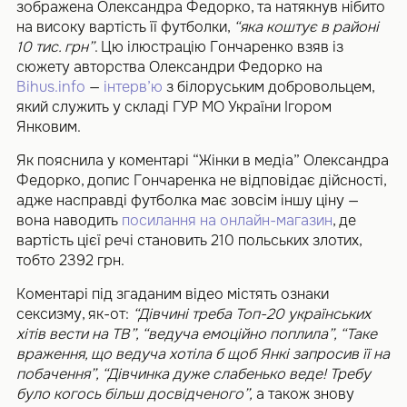
зображена Олександра Федорко, та натякнув нібито
на високу вартість її футболки,
“яка коштує в районі
10 тис. грн”
. Цю ілюстрацію Гончаренко взяв із
сюжету авторства Олександри Федорко на
Bihus.info
—
інтерв’ю
з білоруським добровольцем,
який служить у складі ГУР МО України Ігором
Янковим.
Як пояснила у коментарі “Жінки в медіа” Олександра
Федорко, допис Гончаренка не відповідає дійсності,
адже насправді футболка має зовсім іншу ціну —
вона наводить
посилання на онлайн-магазин
, де
вартість цієї речі становить 210 польських злотих,
тобто 2392 грн.
Коментарі під згаданим відео містять ознаки
сексизму, як-от:
“Дівчині треба Топ-20 українських
хітів вести на ТВ”, “ведуча емоційно поплила”, “Таке
враження, що ведуча хотіла б щоб Янкі запросив її на
побачення”, “Дівчинка дуже слабенько веде! Требу
було когось більш досвідченого”,
а також знову