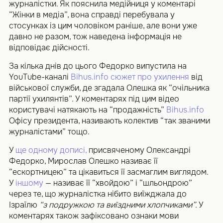
журналістки. Як пояснила медійниця у коментарі
“Жінки в медіа”, вона справді перебувала у
стосунках із цим чоловіком раніше, але вони уже
давно не разом, тож наведена інформація не
відповідає дійсності.
За кілька днів до цього Федорко випустила на
YouTube-каналі
Bihus.info
сюжет про ухилення
від
військової служби, де згадала Олешка як “очільника
партії ухилянтів”. У коментарях під цим відео
користувачі натякають на “продажність”
Bihus.info
Офісу президента, називають колектив “так званими
журналістами” тощо.
У
ще одному дописі,
присвяченому Олександрі
Федорко, Мирослав Олешко називає її
“ескортницею” та цікавиться її засмаглим виглядом.
У
іншому
— називає її “хвойдою” і “шльондрою”
через те, що журналістка нібито виїжджала до
Ізраїлю
“з подружкою та виїздними хлопчиками”.
У
коментарях також зафіксовано ознаки мови