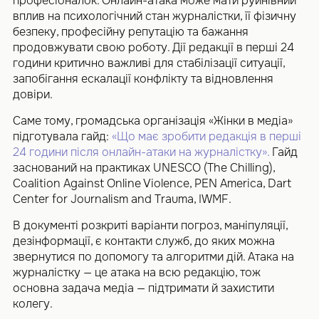
професіоналок. Онлайн-атака може мати руйнівний
вплив на психологічний стан журналістки, її фізичну
безпеку, професійну репутацію та бажання
продовжувати свою роботу. Дії редакції в перші 24
години критично важливі для стабілізації ситуації,
запобігання ескалації конфлікту та відновлення
довіри.
Саме тому, громадська організація «Жінки в медіа»
підготувала гайд:
«Що має зробити редакція в перші
24 години після онлайн-атаки на журналістку».
Гайд
заснований на практиках UNESCO (The Chilling),
Coalition Against Online Violence, PEN America, Dart
Center for Journalism and Trauma, IWMF.
В документі розкриті варіанти погроз, маніпуляції,
дезінформації, є контакти служб, до яких можна
звернутися по допомогу та алгоритми дій. Атака на
журналістку — це атака на всю редакцію, тож
основна задача медіа — підтримати й захистити
колегу.