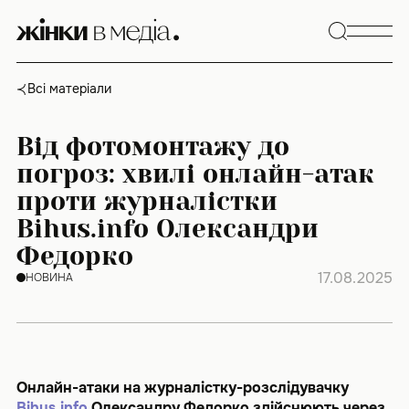
Skip
to
content
Всі матеріали
Від фотомонтажу до
погроз: хвилі онлайн-атак
проти журналістки
Bihus.info Олександри
Федорко
17.08.2025
НОВИНА
Онлайн-атаки на журналістку-розслідувачку
Bihus.info
Олександру Федорко здійснюють через