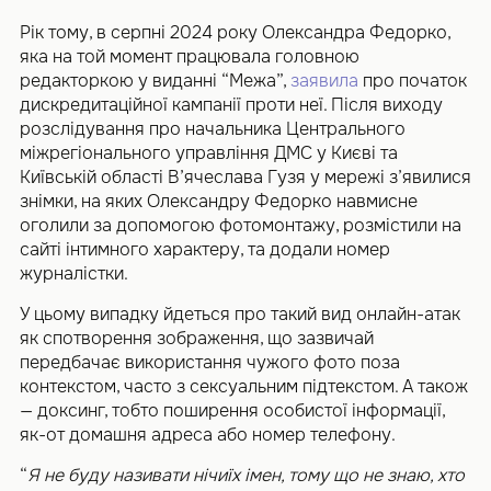
Рік тому, в серпні 2024 року Олександра Федорко,
яка на той момент працювала головною
редакторкою у виданні “Межа”,
заявила
про початок
дискредитаційної кампанії проти неї. Після виходу
розслідування про начальника Центрального
міжрегіонального управління ДМС у Києві та
Київській області В’ячеслава Гузя у мережі з’явилися
знімки, на яких Олександру Федорко навмисне
оголили за допомогою фотомонтажу, розмістили на
сайті інтимного характеру, та додали номер
журналістки.
У цьому випадку йдеться про такий вид онлайн-атак
як спотворення зображення, що зазвичай
передбачає використання чужого фото поза
контекстом, часто з сексуальним підтекстом. А також
— доксинг, тобто поширення особистої інформації,
як-от домашня адреса або номер телефону.
“
Я не буду називати нічиїх імен, тому що не знаю, хто