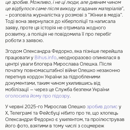
це зробив. Можливо, і не ці люди, але дивним чином
це відбулося саме після виходу згаданих матеріалів
”,
– розповіла журналістка у розмові з “Жінки в медіа”.
Тоді вона звернулася до кіберполіції та написала
заяву, проте ця історія не отримала жодного
розвитку, а поліція не повідомила її про перебіг
роботи з заявою.
Згодом Олександра Федорко, яка пізніше перейшла
працювати у
Bihus.info
, неодноразово опинялася в
центрі уваги блогера Мирослава Олешка. Після
початку повномасштабної війни Олешко незаконно
перетнув кордон України за підробленими
документами, таким чином ухилившись від
мобілізації — через це Служба безпеки України
оголосила йому про підозру
.
У червні 2025-го Мирослав Олешко
зробив допис
у
Х, Телеграмі та Фейсбуці нібито про те, що хлопець
Олександри Федорко є ухилянтом, та проілюстрував
його фото, взятими в тому числі з соцмереж