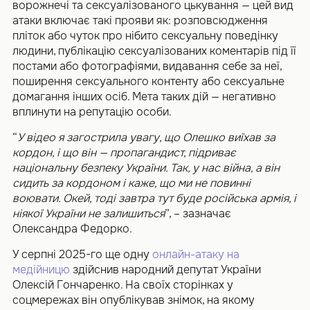
ворожнечі та сексуалізованого цькування — цей вид
атаки включає такі прояви як: розповсюдження
пліток або чуток про нібито сексуальну поведінку
людини, публікацію сексуалізованих коментарів під її
постами або фотографіями, видавання себе за неї,
поширення сексуального контенту або сексуальне
домагання інших осіб. Мета таких дій — негативно
вплинути на репутацію особи.
“
У відео я загострила увагу, що Олешко виїхав за
кордон, і що він — пропагандист, підриває
національну безпеку України. Так, у нас війна, а він
сидить за кордоном і каже, що ми не повинні
воювати. Окей, тоді завтра тут буде російська армія, і
ніякої України не залишиться
”, – зазначає
Олександра Федорко.
У серпні 2025-го ще одну
онлайн-атаку на
медійницю
здійснив народний депутат України
Олексій Гончаренко. На своїх сторінках у
соцмережах він опублікував знімок, на якому