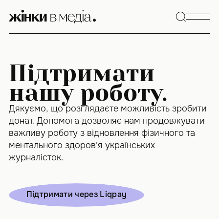
Skip
to
content
Підтримати
нашу роботу.
Дякуємо, що розглядаєте можливість зробити
донат. Допомога дозволяє нам продовжувати
важливу роботу з відновлення фізичного та
ментального здоров'я українських
журналісток.
Підтримати через Liqpay
Підтримати через Liqpay