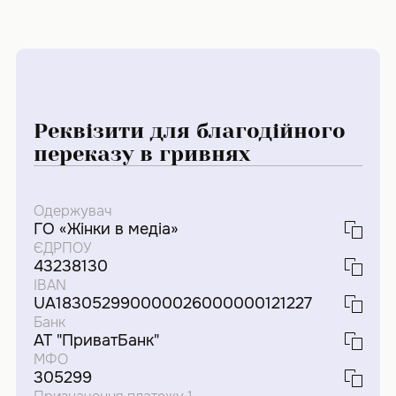
Реквізити для благодійного
переказу в гривнях
Одержувач
ГО «Жінки в медіа»
ЄДРПОУ
43238130
IBAN
UA183052990000026000000121227
Банк
АТ "ПриватБанк"
МФО
305299