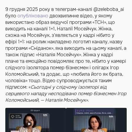
9 грудня 2025 року в телеграм-каналі @zeleboba_ai
було
опубліковано
двохвилинне відео, у якому
використано образ ведучої програми «ТСН», що
виходить на каналі 1+1, Наталії Мосейчук. Жінка,
схожа на Мосейчук, з’являється у кадрі нібито у
ефірі 1+1: на ролик накладено логотип каналу, назву
програми «Сніданок», яка виходить на цьому каналі, а
також підпис «Наталія Мосейчук». Жінка у кадрі
плаче та емоційно повідомляє про те, нібито у камері
слідчого ізолятора помер бізнесмен і олігарх Ігор
Коломойський, та додає, що «любила його як брата,
чоловіка» тощо. Відео супроводжується таким
підписом: «
Сьогодні у слідчому ізоляторі від
серцевого нападу несподівано помер бізнесмен Ігор
Коломойський, — Наталія Мосейчук»
.