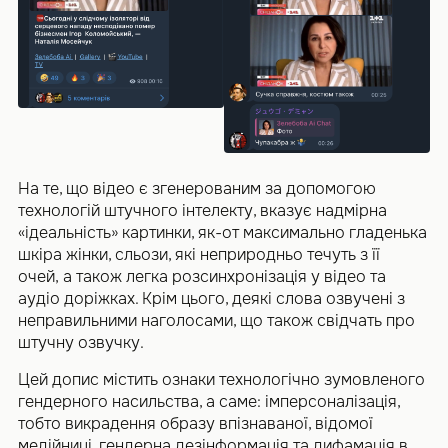
На те, що відео є згенерованим за допомогою
технологій штучного інтелекту, вказує надмірна
«ідеальність» картинки, як-от максимально гладенька
шкіра жінки, сльози, які неприродньо течуть з її
очей, а також легка розсинхронізація у відео та
аудіо доріжках. Крім цього, деякі слова озвучені з
неправильними наголосами, що також свідчать про
штучну озвучку.
Цей допис містить ознаки технологічно зумовленого
гендерного насильства, а саме: імперсоналізація,
тобто викрадення образу впізнаваної, відомої
медійниці, гендерна дезінформація та дифамація в