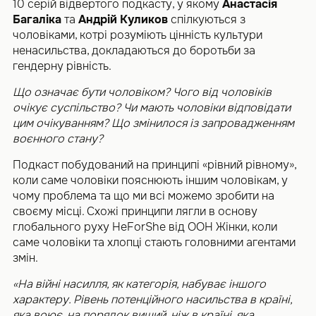
10 серій відвертого подкасту, у якому
Анастасія
Багаліка
та
Андрій Куликов
спілкуються з
чоловіками, котрі розуміють цінність культури
ненасильства, докладаються до боротьби за
гендерну рівність.
Що означає бути чоловіком? Чого від чоловіків
очікує суспільство? Чи мають чоловіки відповідати
цим очікуванням? Що змінилося із запровадженням
воєнного стану?
Подкаст побудований на принципі «рівний рівному»,
коли саме чоловіки пояснюють іншим чоловікам, у
чому проблема та що ми всі можемо зробити на
своєму місці. Схожі принципи лягли в основу
глобального руху HeForShe від ООН Жінки, коли
саме чоловіки та хлопці стають головними агентами
змін.
«На війні насилля, як категорія, набуває іншого
характеру. Рівень потенційного насильства в країні,
яка воює, на порядок вищий, ніж в країні, яка