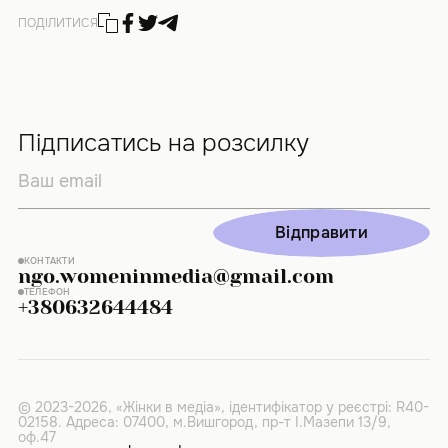
ПОДІЛИТИСЯ
Підписатись на розсилку
Відправити
Відправити
КОНТАКТИ
ngo.womeninmedia@gmail.com
ТЕЛЕФОН
+380632644484
© 2023-2026, «Жінки в медіа», ідентифікатор у реєстрі: R40-
02158. Адреса: 07400, м.Вишгород, пр-т І.Мазепи 13/9,
оф.47