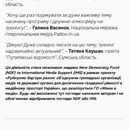
область.
“Хочу ще раз подякувати за дуже важливу тему,
насичену програму і дружню атмосферу на
тренінгу!”
, –
Галина Васенок
, Національна мережа
гіперлокальних медіа Район.in.ua.
“Дякую! Дуже складно писати на цю тему, тренінг
надзвичайно актуальний!”,
–
Тетяна Каушан
, газета
“Путилівські відомості”, Сумська область.
Ця діяльність стала можливою завдяки New Democracy Fund
(NDF) та International Media Support (IMS) в рамках проєкту
«Руйнуємо бар’єри разом: об’єднуючи громадські організації,
медіа та державні органи для досягнення гендерної рівності в
медійному просторі України», що реалізується ГО «Жінки в
медіа». Будь-які висловлені тут погляди належать авторам і не
обов’язково відображають погляди NDF або IMS.