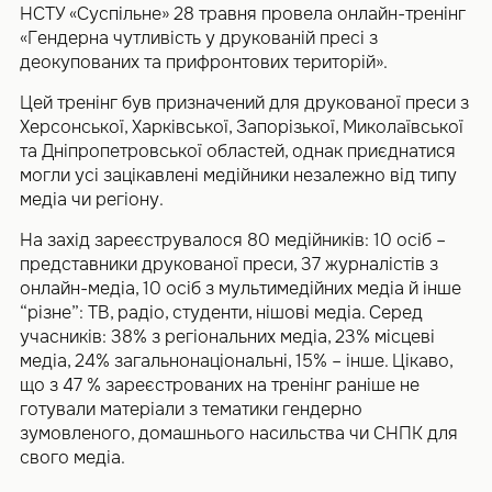
НСТУ «Суспільне» 28 травня провела онлайн-тренінг
«Гендерна чутливість у друкованій пресі з
деокупованих та прифронтових територій».
Цей тренінг був призначений для друкованої преси з
Херсонської, Харківської, Запорізької, Миколаївської
та Дніпропетровської областей, однак приєднатися
могли усі зацікавлені медійники незалежно від типу
медіа чи регіону.
На захід зареєструвалося 80 медійників: 10 осіб –
представники друкованої преси, 37 журналістів з
онлайн-медіа, 10 осіб з мультимедійних медіа й інше
“різне”: ТВ, радіо, студенти, нішові медіа. Серед
учасників: 38% з регіональних медіа, 23% місцеві
медіа, 24% загальнонаціональні, 15% – інше. Цікаво,
що з 47 % зареєстрованих на тренінг раніше не
готували матеріали з тематики гендерно
зумовленого, домашнього насильства чи СНПК для
свого медіа.