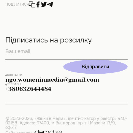
ПОДІЛИТИСЯ
Підписатись на розсилку
Відправити
Відправити
КОНТАКТИ
ngo.womeninmedia@gmail.com
ТЕЛЕФОН
+380632644484
© 2023-2026, «Жінки в медіа», ідентифікатор у реєстрі: R40-
02158. Адреса: 07400, м.Вишгород, пр-т І.Мазепи 13/9,
оф.47