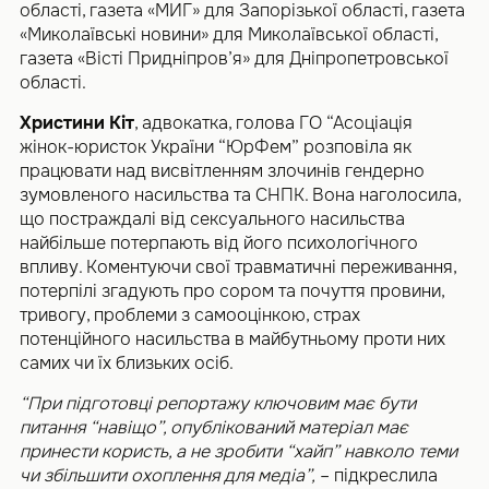
області, газета «МИГ» для Запорізької області, газета
«Миколаївські новини» для Миколаївської області,
газета «Вісті Придніпров’я» для Дніпропетровської
області.
Христини Кіт
, адвокатка, голова ГО “Асоціація
жінок-юристок України “ЮрФем” розповіла як
працювати над висвітленням злочинів гендерно
зумовленого насильства та СНПК. Вона наголосила,
що постраждалі від сексуального насильства
найбільше потерпають від його психологічного
впливу. Коментуючи свої травматичні переживання,
потерпілі згадують про сором та почуття провини,
тривогу, проблеми з самооцінкою, страх
потенційного насильства в майбутньому проти них
самих чи їх близьких осіб.
“При підготовці репортажу ключовим має бути
питання “навіщо”, опублікований матеріал має
принести користь, а не зробити “хайп” навколо теми
чи збільшити охоплення для медіа”,
– підкреслила