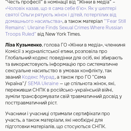
“Честь професії” в номінації від “Жінки в медіа” –
«Чоловік казав, що я сама себе б’ю». Як у шелтері
святої Ольги рятують жінок і дітей, потерпілих від
домашнього насильства»
, а також матеріал
“‘Fear Still
Remains’: Ukraine Finds Sexual Crimes Where Russian
Troops Ruled”
від New York Times.
Ліза Кузьменко
, голова ГО «Жінки в медіа», членкиня
Комісії з журналістської етики, розповіла про
Глобальний кодекс поведінки для осіб, які збирають
та використовують інформацію про систематичне
сексуальне насильство в умовах конфлікту, так
званий
Кодекс Мурад
, а також про ГО “Сема
Україна”/
SEMA Ukraine
— це спільнота жінок, які,
переживши СНПК в російсько-українській війні,
зуміли трансформувати свій травматичний досвід у
посттравматичний ріст.
Учасники і учасниці отримали сертифікати про
участь, а також матеріали, які необхідні для
підготовки матеріалів, що стосуються СНПК.