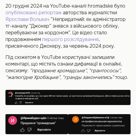
20 грудня 2024 на YouTube-каналі hromadske було
опубліковано репортаж
авторства журналістки
Ярослави Вольвач
“Непридатний: як адміністратор
тг-каналу “Джокер” знявся з військового обліку,
перебуваючи за кордоном”. Це відео стало
продовженням
першого розслідування
,
присвяченого Джокеру, за червень 2024 року.
Під сюжетом в YouTube користувачі залишили
коментарі, що містять ознаки дифамації в онлайні,
сексизму:
“продажне хромадське”, “грантососы”,
“жалюгідне Хробацьке”, “гранды закончились”
тощо.