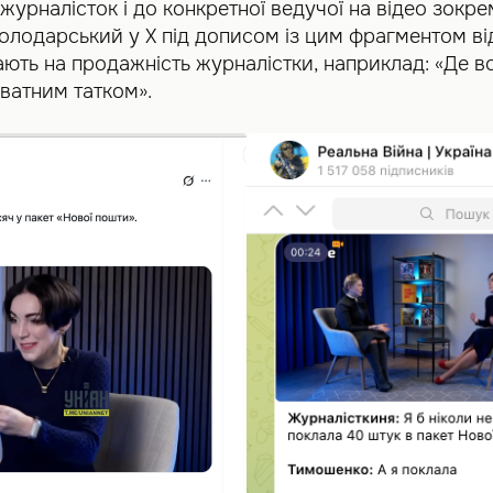
журналісток і до конкретної ведучої на відео зокре
олодарський у Х під дописом із цим фрагментом ві
кають на продажність журналістки, наприклад: «Де во
 ватним татком».