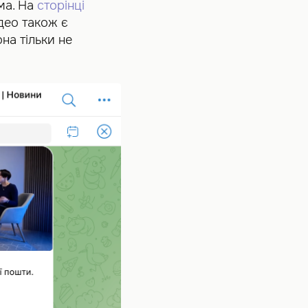
ма. На
сторінці
део також є
на тільки не