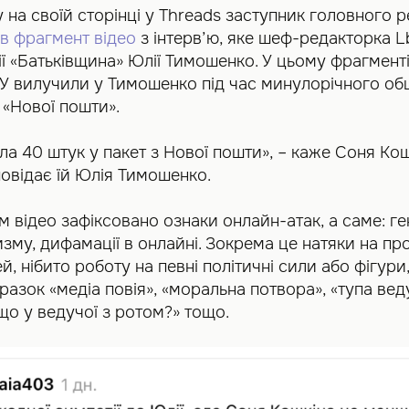
 на своїй сторінці у Threads заступник головного 
в фрагмент відео
з інтерв’ю, яке шеф-редакторка L
ії «Батьківщина» Юлії Тимошенко. У цьому фрагмен
БУ вилучили у Тимошенко під час минулорічного об
 «Нової пошти».
ала 40 штук у пакет з Нової пошти», – каже Соня Кош
дповідає їй Юлія Тимошенко.
м відео зафіксовано ознаки онлайн-атак, а саме: г
изму, дифамації в онлайні. Зокрема це натяки на пр
й, нібито роботу на певні політичні сили або фігури
азок «медіа повія», «моральна потвора», «тупа вед
що у ведучої з ротом?» тощо.