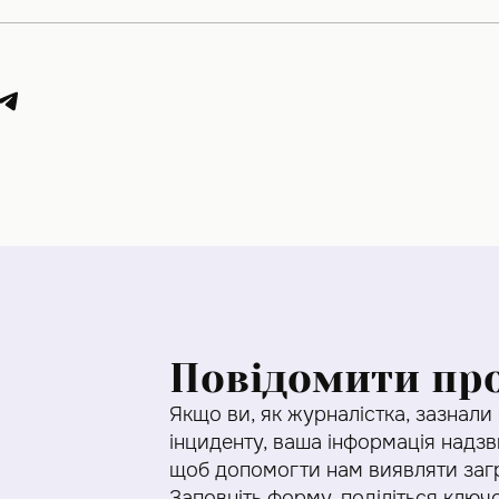
Повідомити пр
Якщо ви, як журналістка, зазнали
інциденту, ваша інформація надз
щоб допомогти нам виявляти загр
Заповніть форму, поділіться клю