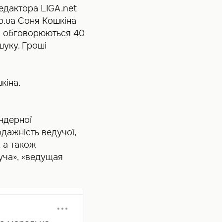
редактора LIGA.net
b.ua Соня Кошкіна
ті обговорюються 40
шуку. Гроші
кіна.
ендерної
одажність ведучої,
, а також
уча», «ведущая