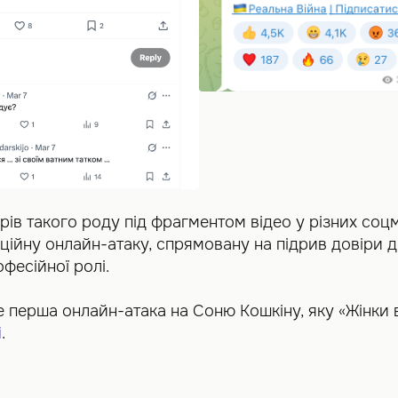
ів такого роду під фрагментом відео у різних со
ційну онлайн-атаку, спрямовану на підрив довіри д
фесійної ролі.
 перша онлайн-атака на Соню Кошкіну, яку «Жінки 
і
.