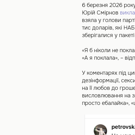
6 березня 2026 року
Юрій Смірнов
викла
взяла у голови парт
тис доларів, які НА
зберігалися у пакеті
«Я б ніколи не покл
«А я поклала», – ві
У коментарях під ци
дезінформації, секс
на її любов до гроше
висловлювання на зр
просто ебалайка», «