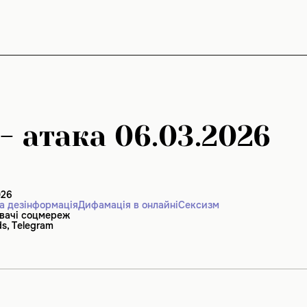
- атака 06.03.2026
026
а дезінформація
Дифамація в онлайні
Сексизм
вачі соцмереж
ds, Telegram