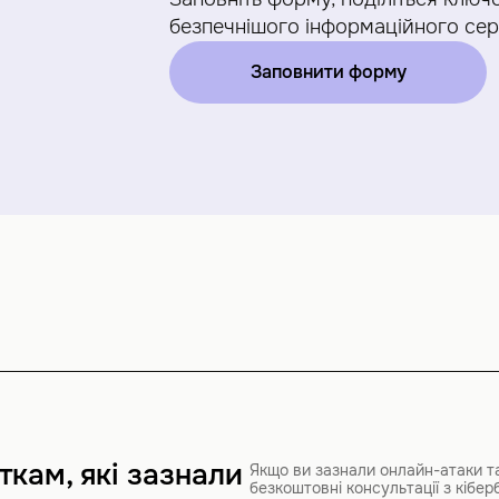
безпечнішого інформаційного се
Заповнити форму
кам, які зазнали
Якщо ви зазнали онлайн-атаки т
безкоштовні консультації з кібер