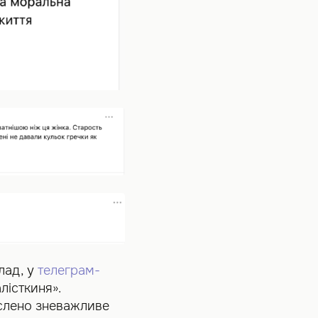
лад, у
телеграм-
лісткиня».
еслено зневажливе