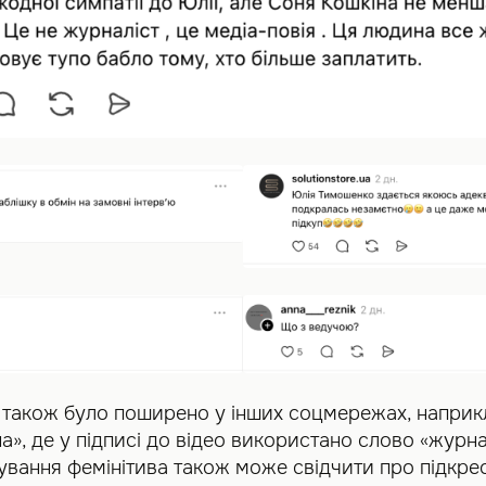
 також було поширено у інших соцмережах, наприк
а», де у підписі до відео використано слово «журна
вання фемінітива також може свідчити про підкр