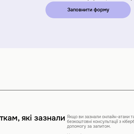
Заповнити форму
кам, які зазнали
Якщо ви зазнали онлайн-атаки т
безкоштовні консультації з кібер
допомогу за запитом.