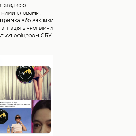
зі згадкою
упними словами:
дтримка або заклики
гітація вічної війни
ється офіцером СБУ.