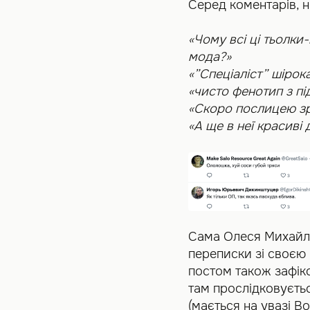
Серед коментарів, н
«Чому всі ці тьолки
мода?»
«”Спеціаліст” шірок
«чисто фенотип з під
«Скоро послицею з
«А ще в неї красиві 
Сама Олеся Михай
переписки зі своєю 
постом також зафік
там прослідковуєтьс
(мається на увазі В