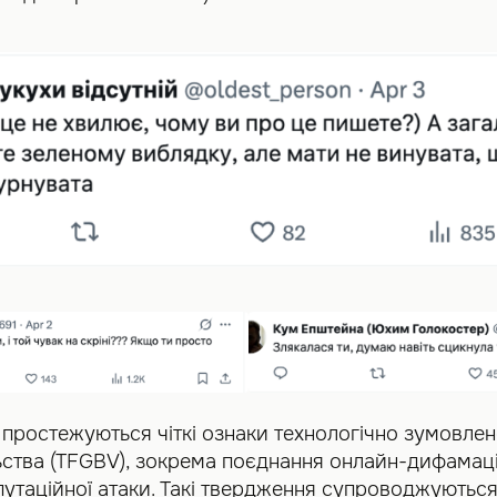
 простежуються чіткі ознаки технологічно зумовле
ства (TFGBV), зокрема поєднання онлайн-дифамації
епутаційної атаки. Такі твердження супроводжуютьс