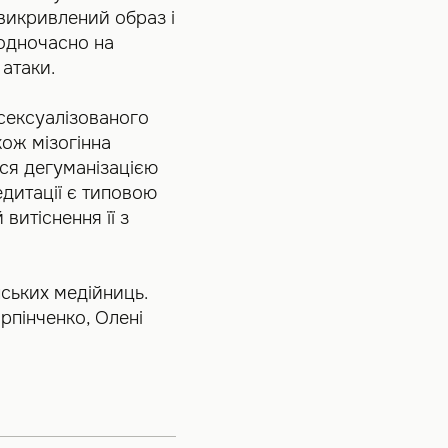
викривлений образ і
 одночасно на
атаки.
сексуалізованого
кож мізогінна
ься дегуманізацією
едитації є типовою
витіснення її з
ських медійниць.
рпінченко, Олені