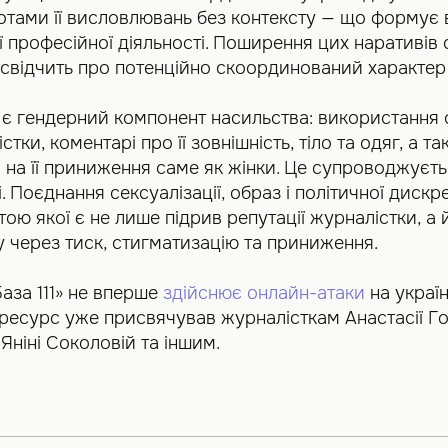
отами її висловлювань без контексту — що формує 
її професійної діяльності. Поширення цих наративів
 свідчить про потенційно скоординований характер 
 гендерний компонент насильства: використання 
ки, коментарі про її зовнішність, тіло та одяг, а та
 на її приниження саме як жінки. Це супроводжуєт
 Поєднання сексуалізації, образ і політичної дискр
ю якої є не лише підрив репутації журналістки, а й 
 через тиск, стигматизацію та приниження.
аза 111» не вперше
здійснює онлайн-атаки
на україн
ресурс уже присвячував журналісткам Анастасії Го
Яніні Соколовій та іншим.