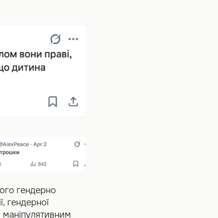
ного гендерно
, гендерної
я маніпулятивним