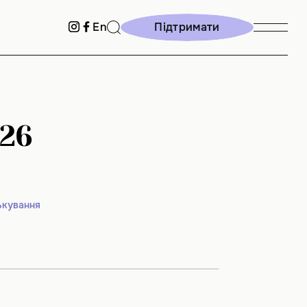
Підтримати
En
Підтримати
026
ькування