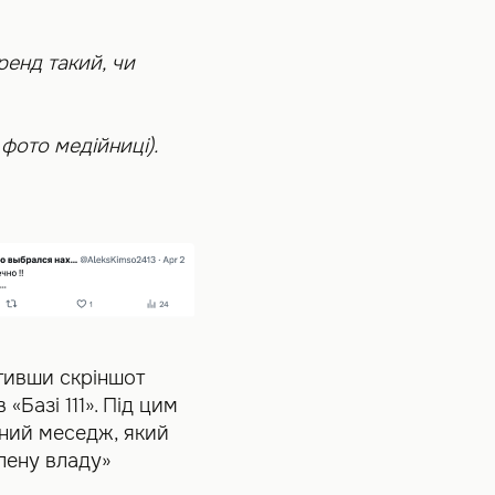
ренд такий, чи
 фото медійниці).
тивши скріншот
«Базі 111». Під цим
вний меседж, який
лену владу»