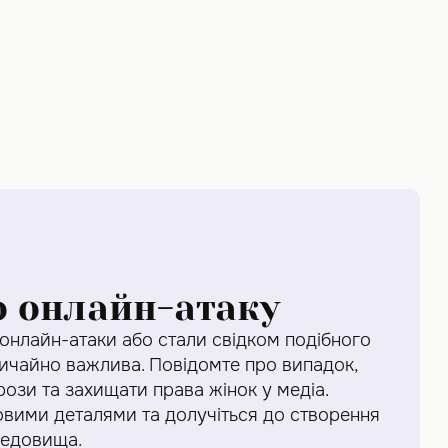
о онлайн-атаку
 онлайн-атаки або стали свідком подібного
вичайно важлива. Повідомте про випадок,
ози та захищати права жінок у медіа.
човими деталями та долучіться до створення
редовища.