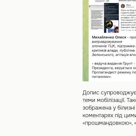
Допис супроводжуєт
теми мобілізації. Та
зображена у білизні 
коментарях під цим
«прошмандовкою», 