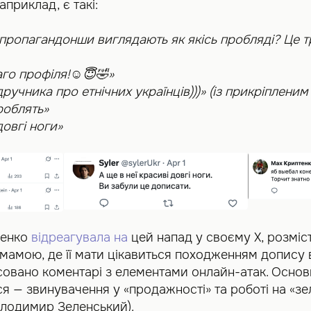
априклад, є такі:
-пропагандонши виглядають як якісь пробляді? Це т
аго профіля!☺️😇🤣»
ручника про етнічних українців)))» (із прикріпленим
роблять»
довгі ноги»
ленко
відреагувала на
цей напад у своєму Х, розміс
мамою, де її мати цікавиться походженням допису в 
совано коментарі з елементами онлайн-атак. Осно
я — звинувачення у «продажності» та роботі на «зе
олодимир Зеленський).