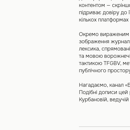
контентом — скрінш
підриває довіру до 
кількох платформах
Окремо вираженим є
зображення журналіст
лексика, спрямовані
та мовою ворожнечі.
тактикою TFGBV, мето
публічного простору
Нагадаємо, канал «Б
Подібні дописи цей 
Курбановій, ведучій 