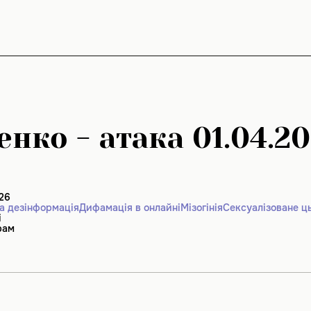
нко - атака 01.04.2
026
а дезінформація
Дифамація в онлайні
Мізогінія
Сексуалізоване ц
і
рам