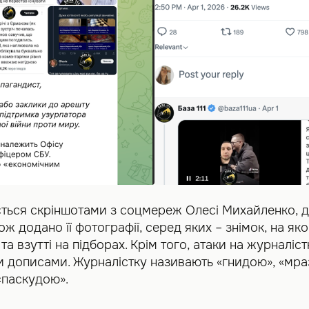
ься скріншотами з соцмереж Олесі Михайленко, д
кож додано її фотографії, серед яких – знімок, на я
та взутті на підборах. Крім того, атаки на журналіст
и дописами. Журналістку називають «гнидою», «мра
«паскудою».