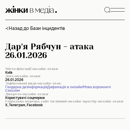
Skip
to
content
Назад до Бази інцидентів
Дар'я Рябчун - атака
26.01.2026
Місто фіксації онлайн-атаки
Київ
Дата онлайн-атаки
26.01.2026
Зафіксовані види онлайн-атак
Гендерна дезінформація
Дифамація в онлайні
Мова ворожнечі
Сексизм
Джерело онлайн-атаки
Користувачі соцмереж
Соціальна мережа, сайт чи інший онлайн-простір онлайн-атаки
Х, Телеграм, Facebook