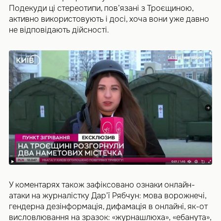
Подекуди ці стереотипи, пов’язані з Троєщиною,
активно використовують і досі, хоча вони уже давно
не відповідають дійсності.
У коментарях також зафіксовано ознаки онлайн-
атаки на журналістку Дар’ї Рябчун: мова ворожнечі,
гендерна дезінформація, дифамація в онлайні, як-от
висловлювання на зразок: «журнашлюха», «ебанута»,