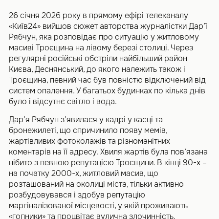
26 січня 2026 року в прямому ефірі телеканалу
«Київ24» вийшов сюжет авторства журналістки Дар’ї
Рябчун, яка розповідає про ситуацію у житловому
масиві Троєщина на лівому березі столиці. Через
регулярні російські обстріли найбільший район
Києва, Деснянський, до якого належить також і
Троєщина, певний час був повністю відключений від
систем опалення. У багатьох будинках по кілька днів
було і відсутнє світло і вода.
Дар’я Рябчун з’явилася у кадрі у касці та
бронежилеті, що спричинило появу мемів,
жартівливих фотоколажів та різноманітних
коментарів на її адресу. Хвиля жартів була пов’язана
нібито з певною репутацією Троєщини. В кінці 90-х –
на початку 2000-х, житловий масив, що
розташований на околиці міста, тільки активно
розбудовувався і здобув репутацію
маргіналізованої місцевості, у якій проживають
«гопники» та процвітає вулична злочинність.