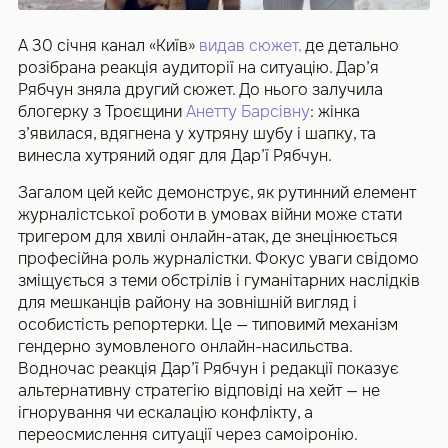
А 30 січня канал «Київ»
видав сюжет,
де детально
розібрана реакція аудиторії на ситуацію. Дар’я
Рябчун зняла другий сюжет. До нього залучила
блогерку з Троєщини
Анетту Барсівну
: жінка
з’явилася, вдягнена у хутряну шубу і шапку, та
винесла хутряний одяг для Дар’ї Рябчун.
Загалом цей кейс демонструє, як рутинний елемент
журналістської роботи в умовах війни може стати
тригером для хвилі онлайн-атак, де знецінюється
професійна роль журналістки. Фокус уваги свідомо
зміщується з теми обстрілів і гуманітарних наслідків
для мешканців району на зовнішній вигляд і
особистість репортерки. Це — типовимй механізм
гендерно зумовленого онлайн-насильства.
Водночас реакція Дар’ї Рябчун і редакції показує
альтернативну стратегію відповіді на хейт — не
ігнорування чи ескалацію конфлікту, а
переосмислення ситуації через самоіронію.