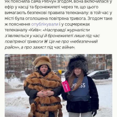
Як пояснила сама Рябчун згодом, вона включилася у
ефір у касці та бронежилеті через те, що цього
вимагають безпекові правила телеканалу: в той час у
місті була оголошена повітряна тривога. Згодом таке
ж пояснення
опублікували
і у соцмережах
телеканалу «Київ»:
«Насправді журналісти
з’являються у касці й бронежилеті лише під час
повітряної тривоги 🚨 Це не про «небезпечний
район», а про захист під час війни».