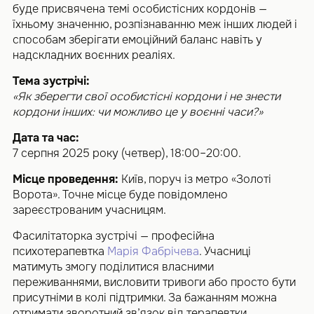
буде присвячена темі особистісних кордонів —
їхньому значенню, розпізнаванню меж інших людей і
способам зберігати емоційний баланс навіть у
надскладних воєнних реаліях.
Тема зустрічі:
«Як зберегти свої особистісні кордони і не знести
кордони інших: чи можливо це у воєнні часи?»
Дата та час:
7 серпня 2025 року (четвер), 18:00–20:00.
Місце проведення:
Київ, поруч із метро «Золоті
Ворота». Точне місце буде повідомлено
зареєстрованим учасницям.
Фасилітаторка зустрічі — професійна
психотерапевтка
Марія Фабрічева
. Учасниці
матимуть змогу поділитися власними
переживаннями, висловити тривоги або просто бути
присутніми в колі підтримки. За бажанням можна
отримати зворотний зв’язок від терапевтки.