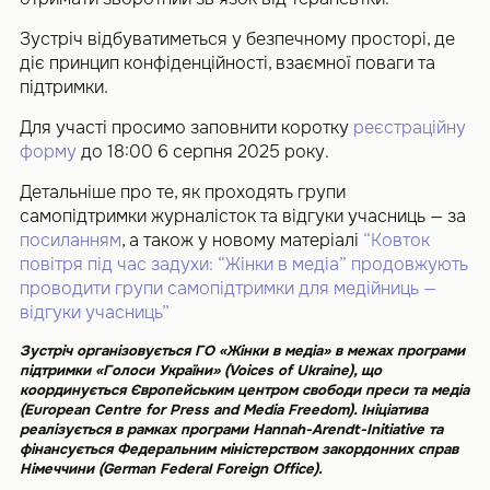
Зустріч відбуватиметься у безпечному просторі, де
діє принцип конфіденційності, взаємної поваги та
підтримки.
Для участі просимо заповнити коротку
реєстраційну
форму
до 18:00 6 серпня 2025 року.
Детальніше про те, як проходять групи
самопідтримки журналісток та відгуки учасниць — за
посиланням
, а також у новому матеріалі
“Ковток
повітря під час задухи: “Жінки в медіа” продовжують
проводити групи самопідтримки для медійниць —
відгуки учасниць”
Зустріч організовується ГО «Жінки в медіа» в межах програми
підтримки «Голоси України» (Voices of Ukraine), що
координується Європейським центром свободи преси та медіа
(European Centre for Press and Media Freedom). Ініціатива
реалізується в рамках програми Hannah-Arendt-Initiative та
фінансується Федеральним міністерством закордонних справ
Німеччини (German Federal Foreign Office).