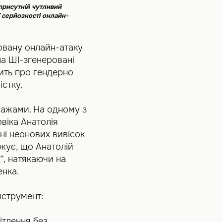
 присутній чутливий
ї серйозності онлайн-
овану онлайн-атаку
а ШІ-згенеровані
чить про гендерно
стку.
олажами. На одному з
овіка Анатолія
ні неонових вивісок
жує, що Анатолій
”, натякаючи на
енка.
нструмент:
ітлення без