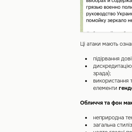
Ці атаки мають озн
підірвання дов
дискредитацію 
зрада);
використання 
елементи
генд
Обличчя та фон маю
неприродна тек
загальна стилі