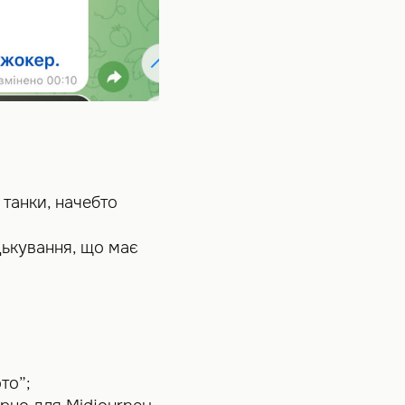
 танки, начебто
цькування, що має
то”;