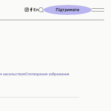
Підтримати
En
Підтримати
м насильством
Спотворення зображення