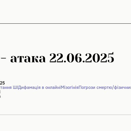
- атака 22.06.2025
025
тання ШІ
Дифамація в онлайні
Мізогінія
Погрози смертю/фізични
і
m