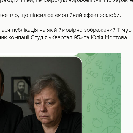
ереходи тіней, неприродно виражені очі, що характе
ене тло, що підсилює емоційний ефект жалоби.
лася публікація на якій ймовірно зображений Тімур 
ник компанії Студія «Квартал 95» та Юлія Мостова.