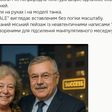
ней.
и на руках і на моделі танка.
LE” виглядає вставленим без логіки масштабу.
ваний міський пейзаж із неавтентичними написами 
вореними для підсилення маніпулятивного меседжу