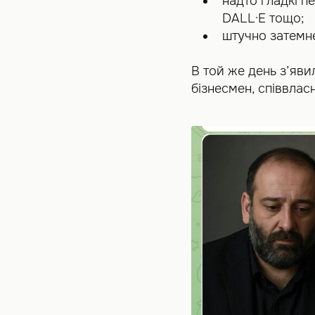
надто гладкі п
DALL·E тощо;
штучно затемн
В той же день з’яви
бізнесмен, співвлас