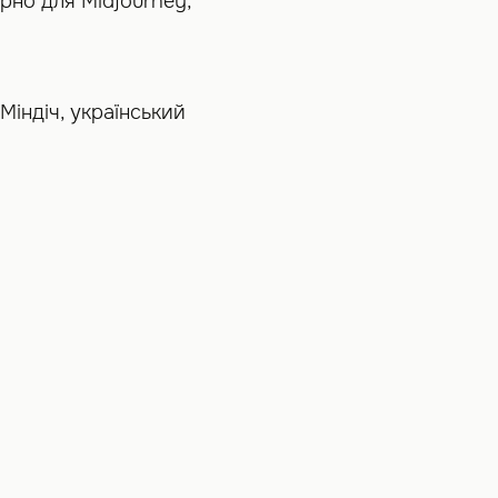
рно для Midjourney,
Міндіч, український