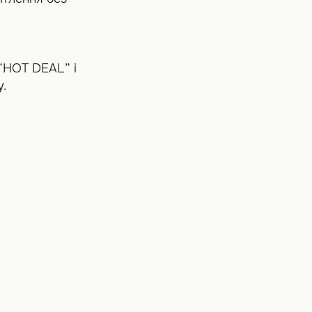
“HOT DEAL” і
.