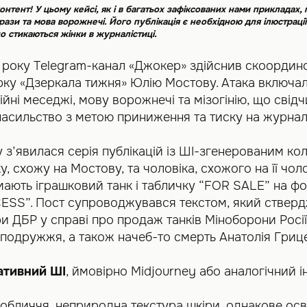
онтент! У цьому кейсі, як і в багатьох зафіксованих нами прикладах,
рази та мова ворожнечі. Його публікація є необхідною для ілюстраці
о стикаються жінки в журналістиці.
5 року Telegram-канал «Джокер» здійснив скоордин
рку «Дзеркала тижня» Юлію Мостову. Атака включал
йні меседжі, мову ворожнечі та мізогінію, що свід
асильство з метою приниження та тиску на журналі
у
з’явилася серія публікацій із ШІ-згенерованим к
у, схожу на Мостову, та чоловіка, схожого на її чол
ають іграшковий танк і табличку “FOR SALE” на фо
ESS”. Пост супроводжувався текстом, який стверд
и ДБР у справі про продаж танків Міноборони Росії
 подружжя, а також начеб-то смерть Анатолія Гриц
ативний ШІ
, ймовірно Midjourney або аналогічний і
обличчя, неприродна текстура шкіри, однакове осв