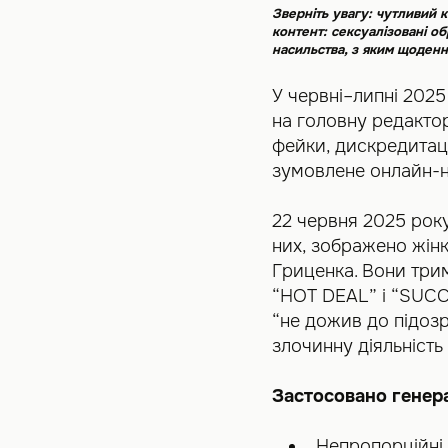
Зверніть увагу: чутливий к
контент: сексуалізовані об
насильства, з яким щоденн
У червні–липні 202
на головну редакто
фейки, дискредитаці
зумовлене онлайн-н
22 червня 2025 рок
них, зображено жінк
Гриценка. Вони трим
“HOT DEAL” і “SUCC
“не дожив до підозр
злочинну діяльність
Застосовано генер
Непропорційні 