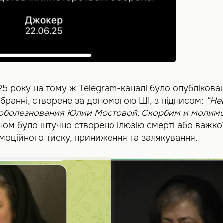
25 року на тому ж Telegram-каналі було опубліков
бранні, створене за допомогою ШІ, з підписом:
“Не
соболезнования Юлии Мостовой. Скорбим и молимс
ом було штучно створено ілюзію смерті або важкої
моційного тиску, приниження та залякування.