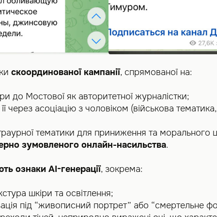
аки
скоординованої кампанії
, спрямованої на:
іри до Мостової як авторитетної журналістки;
її через асоціацію з чоловіком (військова тематика,
траурної тематики для приниження та морального 
ерно зумовленого онлайн-насильства
.
ть ознаки AI-генерації
, зокрема:
стура шкіри та освітлення;
зація під “живописний портрет” або “смертельне фо