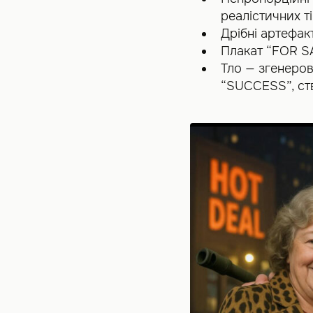
реалістичних ті
Дрібні артефакт
Плакат “FOR SA
Тло — згенеро
“SUCCESS”, ст